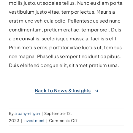
mollis justo, ut sodales tellus. Nunc eu diam porta,
vestibulum justo vitae, tempor lectus. Mauris a
erat miunc vehicula odio.
Pellentesque sed nunc
condimentum, pretium erat ac, tempor orci. Duis
a ex convallis, scelerisque massa a, facilisis elit.
Proin metus eros, porttitor vitae luctus ut, tempus
non magna. Phasellus semper tincidunt dapibus.
Duis eleifend congue elit, sit amet pretium urna.
Back To News & Insights
By
albanyminyan
|
September 12,
on
2023
|
Investment
|
Comments Off
The